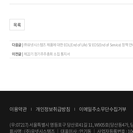
목록
다음글 |
㈜유넷시스템즈 제품에 대한 EOL(End of Life) 및 EOS(End of Service) 정책 
이전글 |
제22기 정기주주총회 소집 통지서
이용약관
개인정보취급방침
이메일주소무단수집거부
(우:07217) 서울특별시 영등포구 당산로41길 11, W905호(당산동4가, 당산 
회사명 : (주)유넷시스템즈
｜
대표이사 : 안기동
｜
사업자등록번호 : 104-