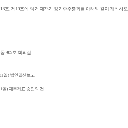
정관 제18조, 제19조에 의거 제23기 정기주주총회를 아래와 같이 개최
W
동
905
호 회의실
2월 31일) 법인결산보고
2월 31일) 재무제표 승인의 건