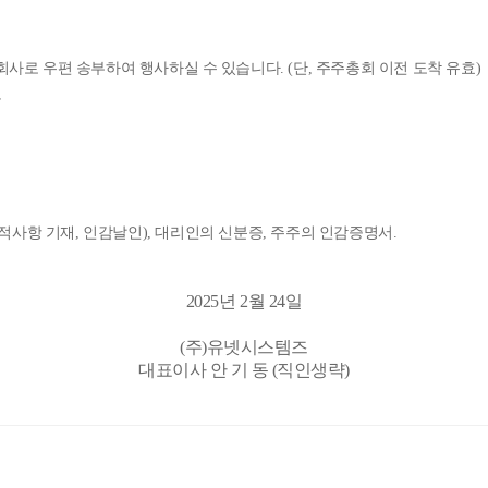
 회사로 우편 송부하여 행사하실 수 있습니다
. (
단
,
주주총회 이전 도착 유효
)
호
적사항 기재
,
인감날인
),
대리인의 신분증
,
주주의 인감증명서
.
2025년 2월 24일
(주)유넷시스템즈
대표이사 안 기 동 (직인생략)