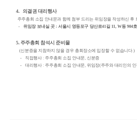
4.
의결권 대리행사
주주총회 소집 안내문과 함께 첨부 드리는 위임장을 작성하신 후
-
위임장 보내실 곳
:
서울시 영등포구 당산로
41
길
11, W
동
904
5.
주주총회 참석시 준비물
(
신분증을 지참하지 않을 경우 총회장소에 입장할 수 없습니다
.)
-
직접행사
:
주주총회 소집 안내문
,
신분증
-
대리행사
:
주주총회 소집 안내문
,
위임장
(
주주와 대리인의 인