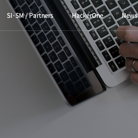
SI·SM / Partners
HackerOne
News