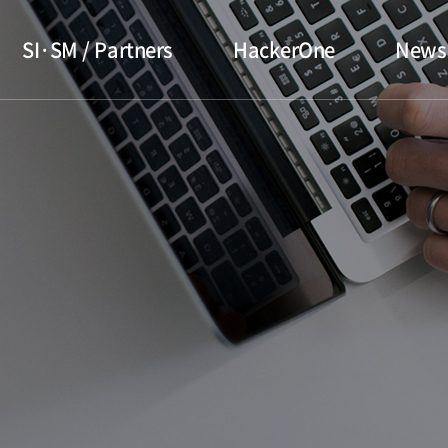
SI·SM / Partners
HackerOne
News