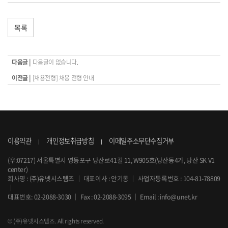
목록
다음글 |
다음글이 없습니다.
이전글 |
[채용전형] 채용 전형 안내
이용약관
개인정보취급방침
이메일주소무단수집거부
(우:07217) 서울특별시 영등포구 당산로41길 11, W905호(당산동4가, 당산 SK V1
center)
회사명 : (주)유넷시스템즈
｜
대표이사 : 안기동
｜
사업자등록번호 : 104-81-78809
｜
대표번호:
02-2088-3030
｜
Fax : 02-2088-3095
｜
Email :
info@unet.kr
© (주)유넷시스템즈. All rights reserved.