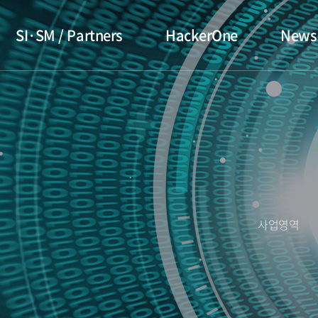
SI·SM / Partners
HackerOne
News
사업영역