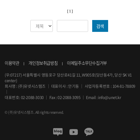
[ 1 ]
검색
이용약관
개인정보취급방침
이메일주소무단수집거부
(우:07217) 서울특별시 영등포구 당산로41길 11, W905호(당산동4가, 당산 SK V1
center)
회사명 : (주)유넷시스템즈
｜
대표이사 : 안기동
｜
사업자등록번호 : 104-81-78809
｜
대표번호:
02-2088-3030
｜
Fax : 02-2088-3095
｜
Email :
info@unet.kr
© (주)유넷시스템즈. All rights reserved.