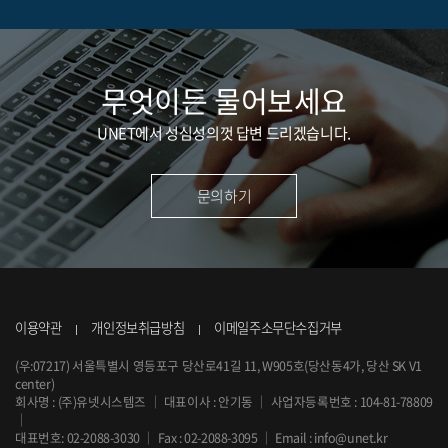
무엇이든 물어보세요
UNET에서 성심성의껏 답변 드리겠습니다.
문의하기
이용약관
개인정보취급방침
이메일주소무단수집거부
(우:07217) 서울특별시 영등포구 당산로41길 11, W905호(당산동4가, 당산 SK V1
center)
회사명 : (주)유넷시스템즈
｜
대표이사 : 안기동
｜
사업자등록번호 : 104-81-78809
｜
대표번호:
02-2088-3030
｜
Fax : 02-2088-3095
｜
Email :
info@unet.kr