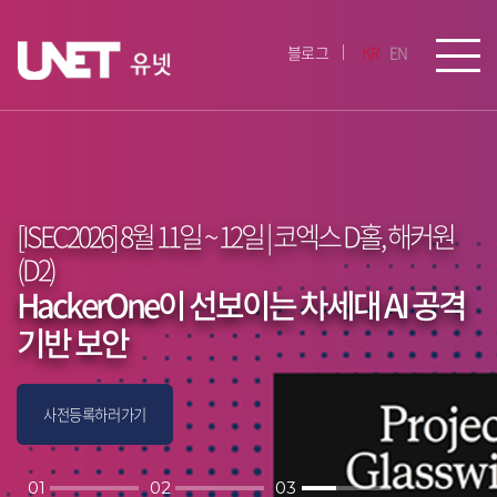
블로그
KR
EN
[ISEC2026] 8월 11일 ~ 12일 | 코엑스 D홀, 해커원
해커원의 지속적 위협노출관리(CTEM)
HackerOne이 선보이는 차세대 AI 공격
로 해결!
기반 보안
세계 No.1 버그바운티 HackerOne
자세히보기
사전등록하러가기
01
02
03