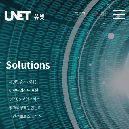
블로그
KR
EN
Solutions
사설인증서/KMS
제로트러스트 보안
OT/ICS 보안서비스
방화벽정책통합관리
개인정보보호 솔루션