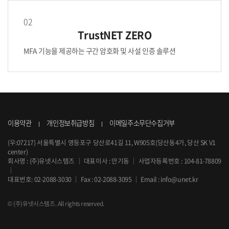
02
TrustNET ZERO
MFA 기능을 제공하는 구간 암호화 및 사설 인증 솔루션
이용약관
개인정보취급방침
이메일주소무단수집거부
(우:07217) 서울특별시 영등포구 당산로41길 11, W905호(당산동4가, 당산 SK V1
center)
회사명 : (주)유넷시스템즈
｜
대표이사 : 안기동
｜
사업자등록번호 : 104-81-78809
｜
대표번호:
02-2088-3030
｜
Fax : 02-2088-3095
｜
Email :
info@unet.kr
© (주)유넷시스템즈. All rights reserved.